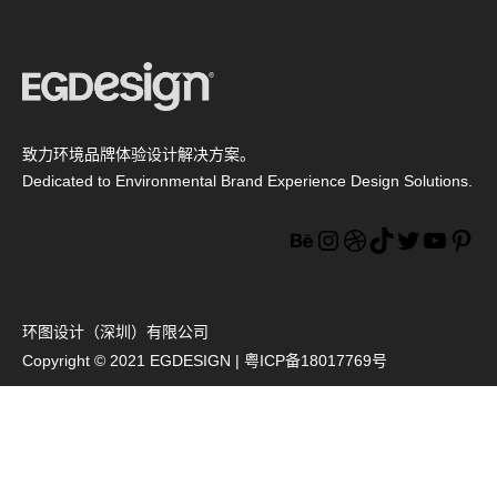
致力环境品牌体验设计解决方案。
Dedicated to Environmental Brand Experience Design Solutions.
Behance
Instagram
Dribbble
TikTok
Twitter
YouTu
Pin
环图设计（深圳）有限公司
Copyright © 2021 EGDESIGN |
粤ICP备18017769号