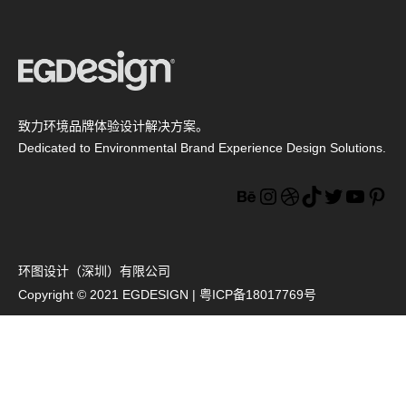
致力环境品牌体验设计解决方案。
Dedicated to Environmental Brand Experience Design Solutions.
Behance
Instagram
Dribbble
TikTok
Twitter
YouTu
Pin
环图设计（深圳）有限公司
Copyright © 2021 EGDESIGN |
粤ICP备18017769号